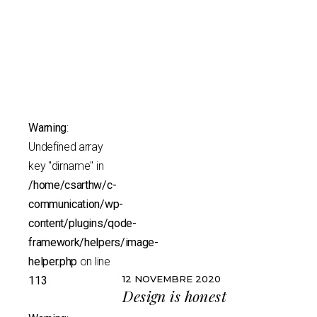
Recent posts
Warning
:
Undefined array
key "dirname" in
/home/csarthw/c-
communication/wp-
content/plugins/qode-
framework/helpers/image-
helper.php
on line
12 NOVEMBRE 2020
113
Design is honest