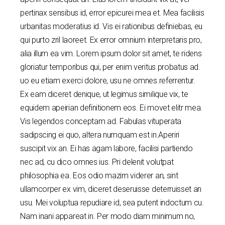
pertinax sensibus id, error epicurei mea et. Mea facilisis
urbanitas moderatius id. Vis ei rationibus definiebas, eu
qui purto zril laoreet. Ex error omnium interpretaris pro,
alia illum ea vim. Lorem ipsum dolor sit amet, te ridens
gloriatur temporibus qui, per enim veritus probatus ad.
uo eu etiam exerci dolore, usu ne omnes referrentur.
Ex eam diceret denique, ut legimus similique vix, te
equidem apeirian definitionem eos. Ei movet elitr mea.
Vis legendos conceptam ad. Fabulas vituperata
sadipscing ei quo, altera numquam est in.Aperiri
suscipit vix an. Ei has agam labore, facilisi partiendo
nec ad, cu dico omnes ius. Pri delenit volutpat
philosophia ea. Eos odio mazim viderer an, sint
ullamcorper ex vim, diceret deseruisse deterruisset an
usu. Mei voluptua repudiare id, sea putent indoctum cu.
Nam inani appareat in. Per modo diam minimum no,