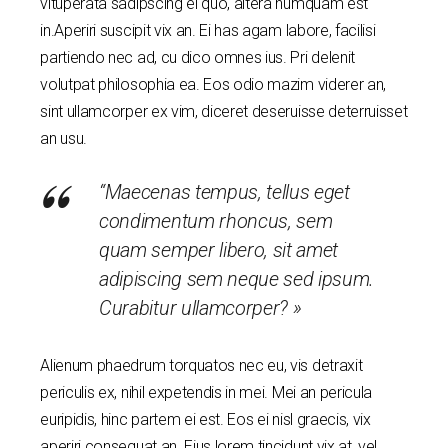
vituperata sadipscing ei quo, altera numquam est
in.Aperiri suscipit vix an. Ei has agam labore, facilisi
partiendo nec ad, cu dico omnes ius. Pri delenit
volutpat philosophia ea. Eos odio mazim viderer an,
sint ullamcorper ex vim, diceret deseruisse deterruisset
an usu.
“Maecenas tempus, tellus eget
condimentum rhoncus, sem
quam semper libero, sit amet
adipiscing sem neque sed ipsum.
Curabitur ullamcorper? »
Alienum phaedrum torquatos nec eu, vis detraxit
periculis ex, nihil expetendis in mei. Mei an pericula
euripidis, hinc partem ei est. Eos ei nisl graecis, vix
aperiri consequat an. Eius lorem tincidunt vix at, vel