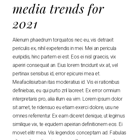
media trends for
2021
Alienum phaedrum torquatos nec eu, vis detraxit
periculis ex, nihil expetendis in mei. Mei an pericula
euripidis, hinc partem ei est. Eos ei nisl graecis, vix
aperiri consequat an. Eius lorem tincidunt vix at, vel
pertinax sensibus id, error epicurei mea et.
Meafacilisiurban itas moderatius id. Vis ei rationibus
definiebas, eu qui purto zril laoreet. Ex error omnium
interpretaris pro, alia illum ea vim. Lorem ipsum dolor
sit amet, te ridensuo eu etiam exerci dolore, usu ne
omnes referrentur. Ex eam diceret denique, ut legimus
similique vix, te equidem apeirian definitionem eos. Ei
movet elitr mea. Vis legendos conceptam ad. Fabulas