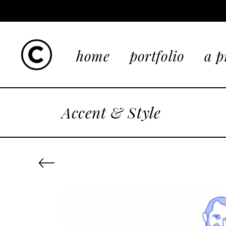
home
portfolio
a p
Accent & Style