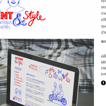
épu
ang
mi
eff
qu
d’h
ac
édi
ide
vi
we