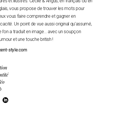
rés et illustrés. Cécile & Angus, en français ou en
lais, vous propose de trouver les mots pour
eux vous faire comprendre et gagner en
icacité. Un point de vue aussi original qu’assumé,
e l’on a traduit en image… avec un soupçon
umour et une touche british !
cent-style.com
tion
ntité
déo
b