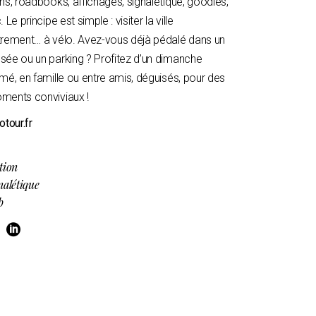
ns, roadbooks, affichages, signalétique, goodies,
. Le principe est simple : visiter la ville
trement… à vélo. Avez-vous déjà pédalé dans un
sée ou un parking ? Profitez d’un dimanche
mé, en famille ou entre amis, déguisés, pour des
ments conviviaux !
otour.fr
tion
nalétique
b