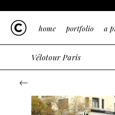
home
portfolio
a p
Vélotour Paris