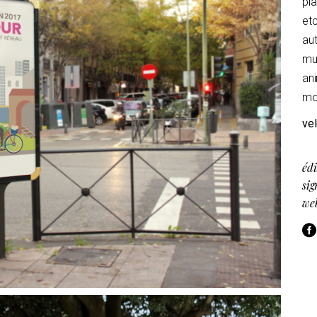
pla
etc
au
mu
ani
mo
vel
édi
sig
we