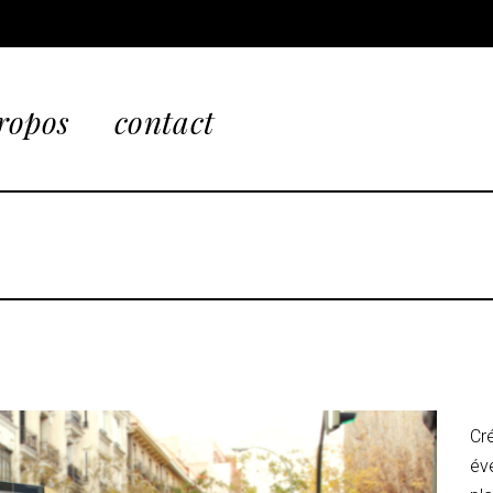
ropos
contact
Cr
évé