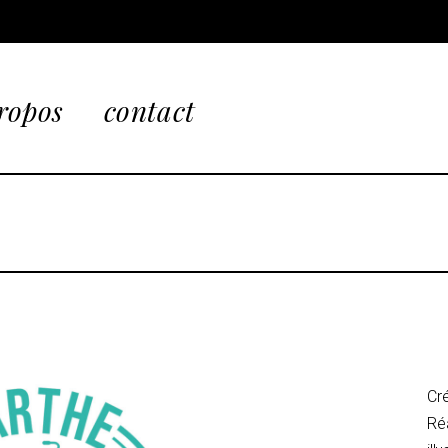
ropos
contact
Cré
Réa