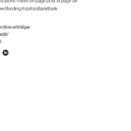
ustrations mises en page pour la page de
owdfunding KissKissBankBank.
ection artistique
ntité
b