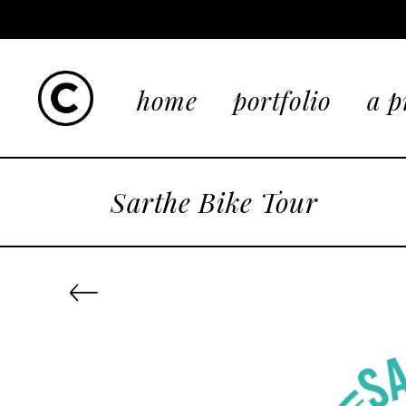
home
portfolio
a p
Sarthe Bike Tour