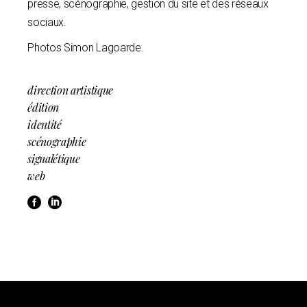
presse, scénographie, gestion du site et des réseaux
sociaux.
Photos
Simon Lagoarde
.
direction artistique
édition
identité
scénographie
signalétique
web