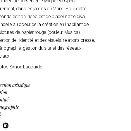
r idée de présenter le lyrique et l’Opéra
rement, dans les jardins du Mans. Pour cette
onde édition, l’idée est de placer notre diva
celle au coeur de la création en l’habillant de
lptures de papier rouge (couleur Musica).
ation de l’identité et des visuels, relations presse,
nographie, gestion du site et des réseaux
ciaux.
otos
Simon Lagoarde
.
ection artistique
tion
ntité
énographie
b