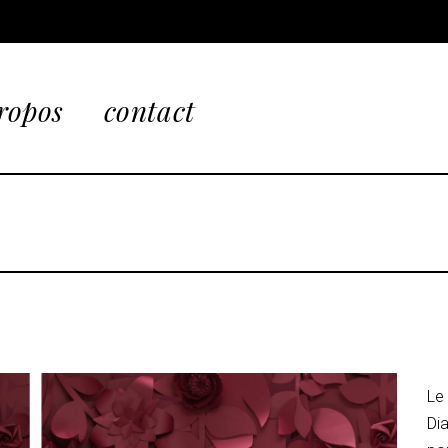
ropos
contact
Le
Di